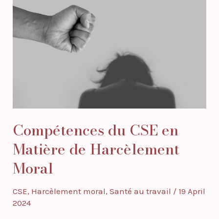
du
CSE
en
Matière
de
Harcèlement
Moral
Compétences du CSE en
Matière de Harcèlement
Moral
CSE
,
Harcèlement moral
,
Santé au travail
/
19 April
2024