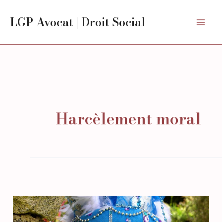
Skip
Mai
LGP Avocat | Droit Social
to
Men
content
Harcèlement moral
Témoignages
Anonymisés