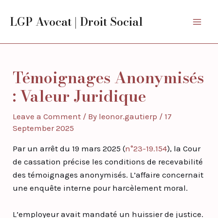
Skip
Post
Mai
LGP Avocat | Droit Social
to
navigation
Men
content
Témoignages Anonymisés
: Valeur Juridique
Leave a Comment
/ By
leonor.gautierp
/
17
September 2025
Par un arrêt du 19 mars 2025 (
n°23-19.154
), la Cour
de cassation précise les conditions de recevabilité
des témoignages anonymisés. L’affaire concernait
une enquête interne pour harcèlement moral.
L’employeur avait mandaté un huissier de justice.