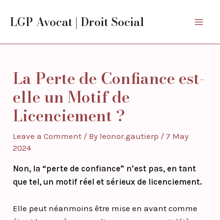
Skip
Post
Mai
LGP Avocat | Droit Social
to
navigation
Men
content
La Perte de Confiance est-
elle un Motif de
Licenciement ?
Leave a Comment
/ By
leonor.gautierp
/
7 May
2024
Non, la “perte de confiance” n’est pas, en tant
que tel, un motif réel et sérieux de licenciement.
Elle peut néanmoins être mise en avant comme